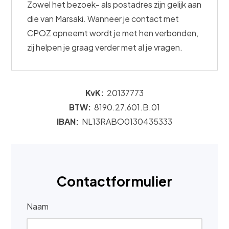
Zowel het bezoek- als postadres zijn gelijk aan
die van Marsaki. Wanneer je contact met
CPOZ opneemt wordt je met hen verbonden,
zij helpen je graag verder met al je vragen.
KvK:
20137773
BTW:
8190.27.601.B.01
IBAN:
NL13RABO0130435333
Waar ben je naar op zoek?
Contactformulier
Naam