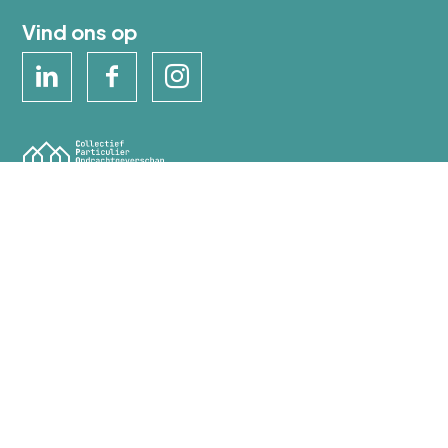
Vind ons op
© 2026 CPOZ
Disclaimer
Privacy- en cookieverklaring
Contact
Realisatie:
Nedbase