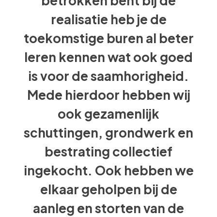
betrokken bent bij de
realisatie heb je de
toekomstige buren al beter
leren kennen wat ook goed
is voor de saamhorigheid.
Mede hierdoor hebben wij
ook gezamenlijk
schuttingen, grondwerk en
Waar ben je naar op zoek?
bestrating collectief
ingekocht. Ook hebben we
elkaar geholpen bij de
aanleg en storten van de